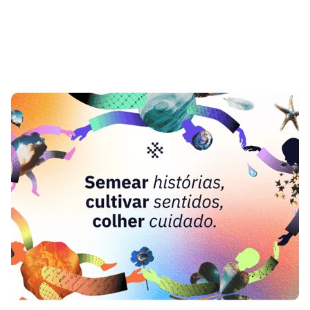
Todas las entradas
Primero nos reconocemos, luego nos
comunicamos
Construyendo un suelo común
Experimentar para hacerlo mejor
Investigación de audiencias para
activistas
Transformando el apocalipsis en
esperanza
Creando narrativas para cambiar la
historia