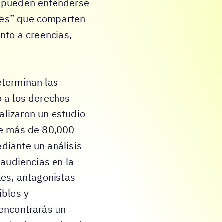
s pueden entenderse
nes” que comparten
anto a creencias,
eterminan las
o a los derechos
lizaron un estudio
de más de 80,000
diante un análisis
 audiencias en la
les, antagonistas
ibles y
 encontrarás un