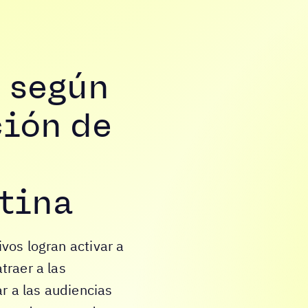
 según
ción de
tina
vos logran activar a
traer a las
ar a las audiencias