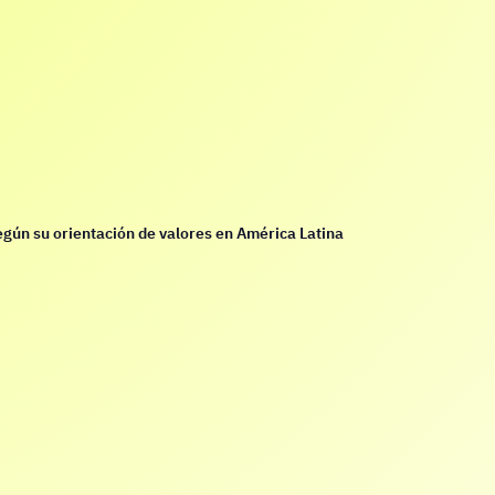
egún su orientación de valores en América Latina